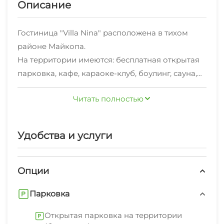
Описание
Гостиница "Villa Nina" расположена в тихом
районе Майкопа.
На территории имеются: бесплатная открытая
парковка, кафе, караоке-клуб, боулинг, сауна,
зона для барбекю и банкетный зал на 400
Читать полностью
человек.
Можем организовать для Вас отдых в горах,
конные прогулки, рафтинг и многое другое.
Удобства и услуги
Приезжайте - мы всегда рады видеть Вас!
Опции
Парковка
Открытая парковка на территории