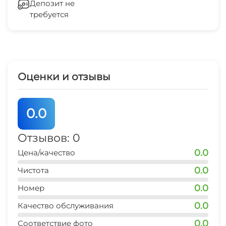
Депозит не
Место для пикника
требуется
Оборудование для встреч и
презентаций
Холодильник
Оценки и отзывы
Кондиционер
Лифт
0.0
Отопление
Отзывов: 0
0.0
Цена/качество
Гладильные принадлежности
0.0
Чистота
Конференц-зал
0.0
Номер
Зеленый двор
0.0
Качество обслуживания
0.0
Соответствие фото
Беседка