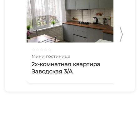
☆
☆
☆
☆
☆
☆
☆
Мини гостиница
Мин
2х-комнатная квартира
Си
Заводская 3/А