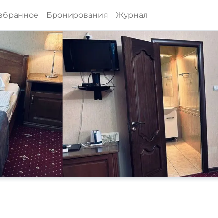
збранное
Бронирования
Журнал