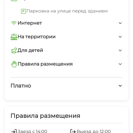
Парковка на улице перед зданием
Интернет
Wi-Fi интернет на всей территории
На территории
Интернет Wi-Fi
Для детей
Разрешается проживание детей любого
Автостоянка
Правила размещения
возраста
запрещено шуметь после 23-00
Можно с животными
Платно
Платные услуги
Холодильник
Правила размещения
Кондиционер
Заезд с 14:00
Выезд до 12:00