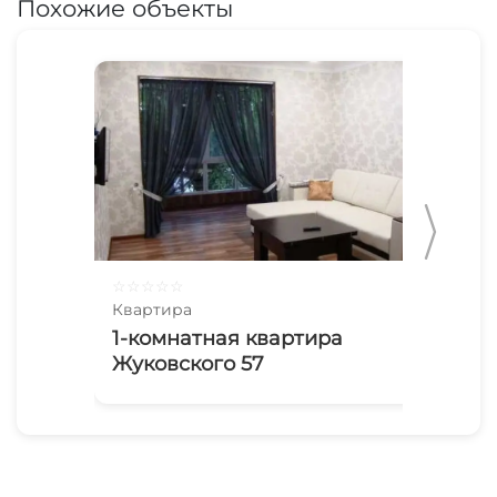
Похожие объекты
☆
☆
☆
☆
☆
☆
☆
Квартира
Ква
1-комнатная квартира
2х
Жуковского 57
Пр