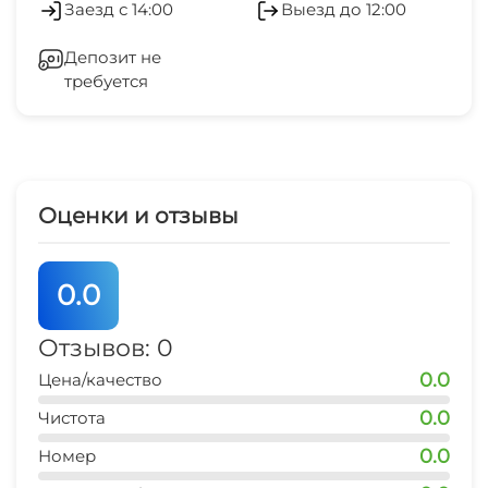
Рядом с отелем:
Заезд с 14:00
Выезд до 12:00
Прокат велосипедов
Мы предлагаем разнообразные экскурсии,
Отопление
Депозит не
которые добавят шарма Вашему отдыху:
Мангал/барбекю
требуется
1. Поездки в термальные СПА
Зеленый двор
2. Мастер-класс по приготовлению
Рыбалка
Беседка
адыгейского сыра и халюжи с обедом
традиционной адыгейской кухни
Маршруты для пеших прогулок
СВЧ
3. Посещение местного винодела с дегустацией
Оценки и отзывы
Детская игровая площадка
и настоящего кузнеца с собственной
Семейные номера
наковальней
0.0
Садовая мебель
4. Экскурсии в Хаджохскую теснину, плато
Лагонаки, Биосферный Кавказский
Место для пикника
Отзывов: 0
заповедник, Гуамское ущелье и многие другие.
0.0
Цена/качество
Конные прогулки
0.0
Чистота
Доверьте Ваш отдых Травел Хотелс Антураж и
увезите с собой незабываемые впечатления!
0.0
Номер