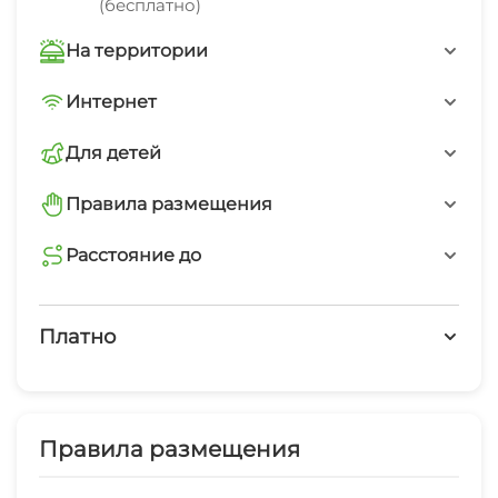
(бесплатно)
озеро от Травел Хотелс Антураж.
На территории
Описание номеров:
Трансфер платно
Интернет
Все номера из натурального дерева с
двуспальными или односпальными кроватями
Wi-Fi интернет на всей территории
Интернет Wi-Fi
Для детей
и со всеми удобствами. Есть номера с кухней и
детская площадка
Правила размещения
даже большой дом с кухней-столовой для
Детская площадка
большой компании от 10 человек.
запрещено курить в номерах
Расстояние до
Дети любого возраста
магазин
Работает круглогодично
Описание кухни:
20 мин
Платно
В номерах с кухней к услугам гостей
Семейные номера
холодильник, электрочайник, варочная панель
Платные услуги
и набор посуды.
Русская баня
Экскурсионные услуги
Правила размещения
Бассейн под открытым небом
Холодильник