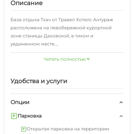
Описание
База отдыха Тхач от Травел Хотелс Антураж
расположена на левобережной курортной
зоне станицы Даховской, в тихом и
уединенном месте.
Одно из самых чудесных мест, которые есть в
Читать полностью
Даховской. Для любителей отдохнуть вдали от
цивилизации, забыть о суете и погрузиться в
созерцание природы. Прямо с усадьбы есть
Удобства и услуги
тропа в лес. Любителям тишины и единения с
природой - Вам сюда.
На территории есть баня. Летом стоит
Опции
каркасный бассейн.
Парковка
Завтраки предоставляются в соседнем отеле в
Открытая парковка на территории
500м от базы отдыха Тхач - в отеле Горное