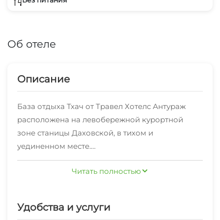
Без питания
Об отеле
Описание
База отдыха Тхач от Травел Хотелс Антураж
расположена на левобережной курортной
зоне станицы Даховской, в тихом и
уединенном месте.
Одно из самых чудесных мест, которые есть в
Читать полностью
Даховской. Для любителей отдохнуть вдали от
цивилизации, забыть о суете и погрузиться в
созерцание природы. Прямо с усадьбы есть
Удобства и услуги
тропа в лес. Любителям тишины и единения с