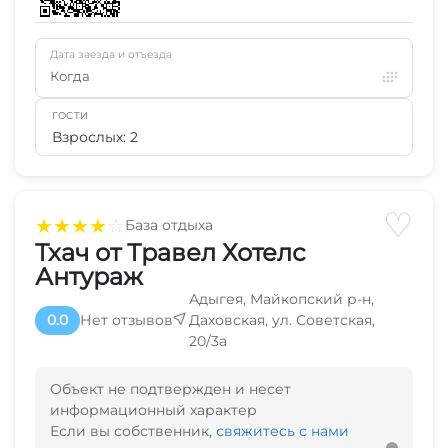
Дата заезда и отъезда
Когда
ГОСТИ
Взрослых: 2
♡
★
★
★
★
☆
База отдыха
Тхач от Травел Хотелс
Антураж
Адыгея, Майкопский р-н,
0.0
Нет отзывов
Даховская, ул. Советская,
20/3а
Объект не подтвержден и несет
информационный характер
Если вы собственник,
свяжитесь с нами