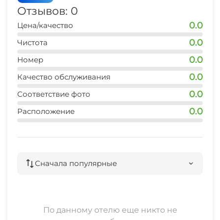
Лагонаки, Биосферный Кавказский
Место для пикника
Отзывов: 0
заповедник, Гуамское ущелье и многие другие.
0.0
Цена/качество
Конные прогулки
0.0
Чистота
Доверьте Ваш отдых Травел Хотелс Антураж и
увезите с собой незабываемые впечатления!
0.0
Номер
0.0
Качество обслуживания
0.0
Соответствие фото
0.0
Расположение
Сначала популярные
По данному отелю еще никто не