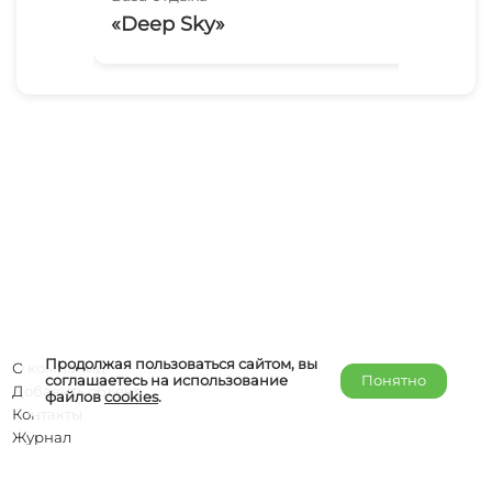
«Deep Sky»
Пе
Продолжая пользоваться сайтом, вы
О компании
соглашаетесь на использование
Понятно
Добавить объект
файлов
cookies
.
Контакты
Журнал
Отельерам
Правообладателям