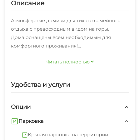
Описание
Атмосферные домики для тихого семейного
отдыха с превосходным видом на горы.
Дома оснащены всем необходимым для
комфортного проживания!
Здесь вы сможете отвлечься от городской
Читать полностью
суеты и по-настоящему насладиться природой.
На территории есть баня, чан, крытая парковка,
детская площадка и смотровая с панорамным
Удобства и услуги
видом на горы и реку.
Опции
Парковка
Крытая парковка на территории