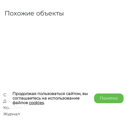
Похожие объекты
Продолжая пользоваться сайтом, вы
О компании
соглашаетесь на использование
Понятно
Добавить объект
файлов
cookies
.
Контакты
Журнал
Отельерам
Правообладателям