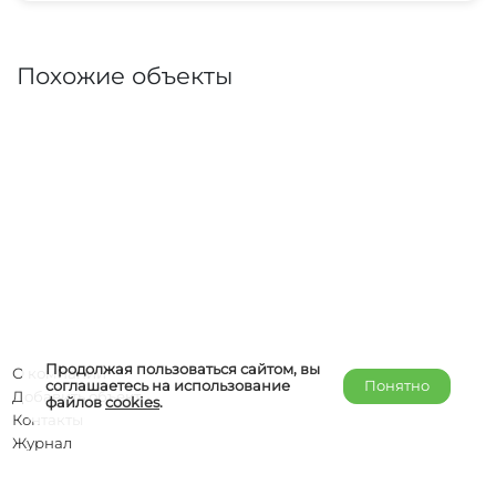
Похожие объекты
Продолжая пользоваться сайтом, вы
О компании
соглашаетесь на использование
Понятно
Добавить объект
файлов
cookies
.
Контакты
Журнал
Отельерам
Правообладателям