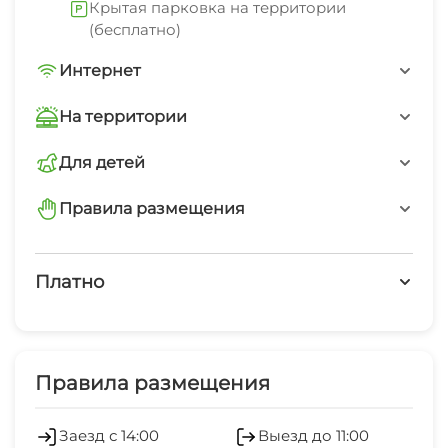
Крытая парковка на территории
(бесплатно)
Интернет
Wi-Fi интернет в каждом номере
На территории
Интернет Wi-Fi
Для детей
детская площадка
Автостоянка
Правила размещения
запрещено курить в номерах
Детская площадка
Платно
запрещено шуметь после 22-00
Работает круглогодично
Платные услуги
Семейные номера
Холодильник
Правила размещения
Русская баня
Кондиционер
Заезд с 14:00
Выезд до 11:00