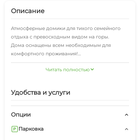
Описание
Атмосферные домики для тихого семейного
отдыха с превосходным видом на горы.
Дома оснащены всем необходимым для
комфортного проживания!
Здесь вы сможете отвлечься от городской
Читать полностью
суеты и по-настоящему насладиться природой.
На территории есть баня, чан, крытая парковка,
детская площадка и смотровая с панорамным
Удобства и услуги
видом на горы и реку.
Опции
Парковка