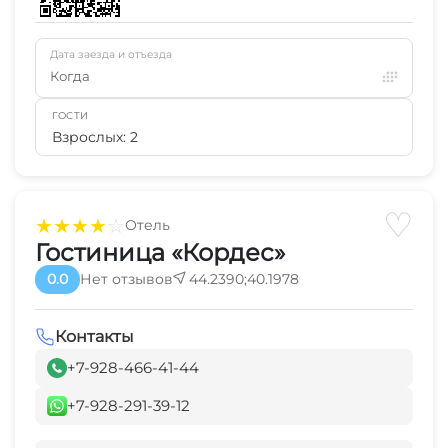
Дата заезда и отъезда
Когда
ГОСТИ
Взрослых: 2
♡
★
★
★
★
☆
Отель
Гостиница «Кордес»
0.0
Нет отзывов
44.2390;40.1978
Контакты
+7-928-466-41-44
+7-928-291-39-12