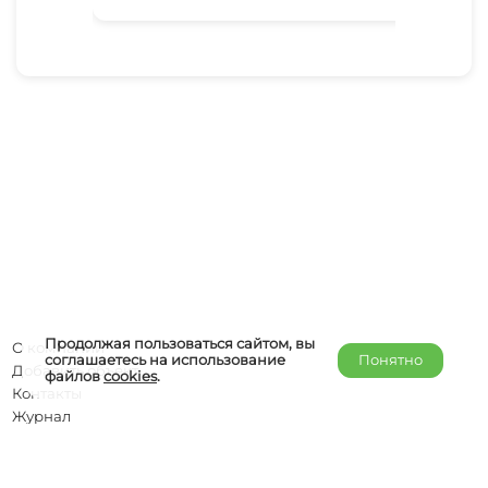
Продолжая пользоваться сайтом, вы
О компании
соглашаетесь на использование
Понятно
Добавить объект
файлов
cookies
.
Контакты
Журнал
Отельерам
Правообладателям