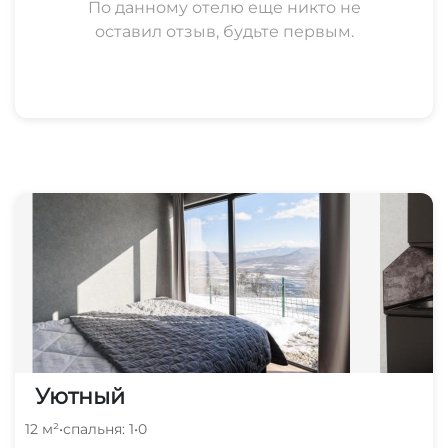
По данному отелю еще никто не
оставил отзыв, будьте первым.
Уютный
12 м²
•
спальня: 1
•
0