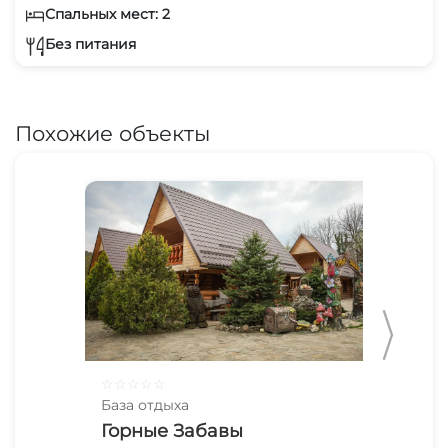
Спальных мест: 2
Без питания
Похожие объекты
☆
☆
☆
☆
☆
☆
☆
База отдыха
Баз
Горные Забавы
Де