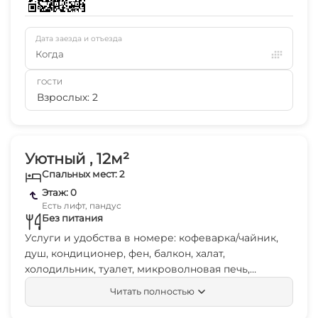
Дата заезда и отъезда
Когда
ГОСТИ
Взрослых: 2
Уютный , 12м²
Спальных мест: 2
Этаж: 0
Есть лифт, пандус
Без питания
Услуги и удобства в номере: кофеварка/чайник,
душ, кондиционер, фен, балкон, халат,
холодильник, туалет, микроволновая печь,
собственная ванная комната, отопление,
Читать полностью
гардеробная, тапочки, кухня, ванна или душ,
телевизор с плоским экраном, отдельный вход,