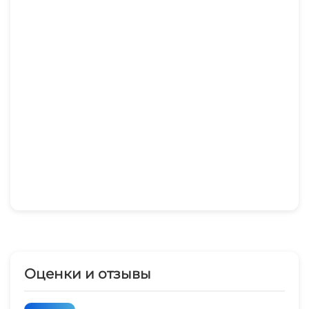
идеальное место для тех, кто хочет
путешествовать экономно, не отказывая себе в
комфорте и развлечениях. Готовьтесь к
веселому и насыщенному отдыху!
Оценки и отзывы