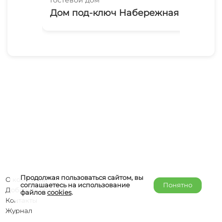
Дом под-ключ Набережная 71
Се
Продолжая пользоваться сайтом, вы
О компании
соглашаетесь на использование
Понятно
Добавить объект
файлов
cookies
.
Контакты
Журнал
Отельерам