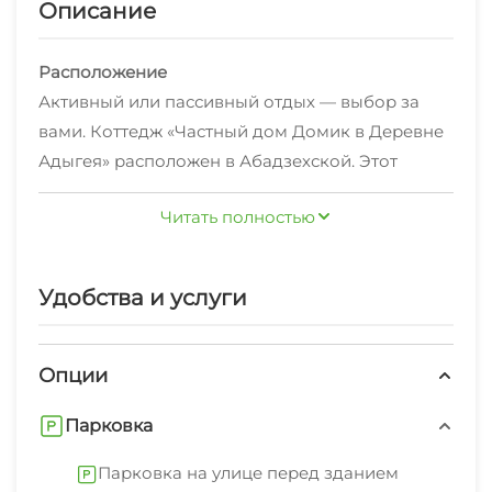
Описание
Расположение
Активный или пассивный отдых — выбор за
вами. Коттедж «Частный дом Домик в Деревне
Адыгея» расположен в Абадзехской. Этот
коттедж находится неподалёку от центра
Читать полностью
города. Рядом с коттеджем можно прогуляться.
В коттедже
Неподалёку: Долина аммонитов, Хаджохская
На территории работает бесплатный Wi-Fi.
теснина и Экстрим-парк Мишоко.
Уточняйте информацию сразу при заезде. Для
Удобства и услуги
путешественников на машине организована
парковка. Также для гостей в коттедже: баня.
Опции
Среди развлечений на территории —
А ещё в распоряжении гостей гладильные
площадка для пикника.
услуги. Сотрудники коттеджа поддержат беседу
Парковка
на русском.
Парковка на улице перед зданием