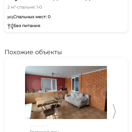
2 м²
•
спальня: 1
•
0
Спальных мест: 0
Без питания
Похожие объекты
☆
☆
☆
☆
☆
☆
☆
Гостевой дом
Гос