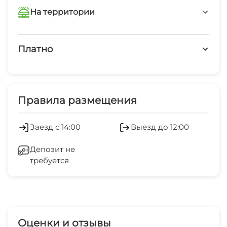
В номере
На территории
В номере вы найдёте телевизор.
Перечисленные услуги есть не во всех номерах.
Интернет Wi-Fi
Платно
Русская баня
Платные услуги
Салон красоты
Правила размещения
Холодильник
Заезд с 14:00
Выезд до 12:00
Стиральная машина
Депозит не
требуется
Гладильные принадлежности
Магазины
Аптека
Оценки и отзывы