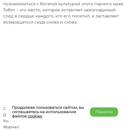
познакомиться с богатой культурой этого горного края.
Тобот – это место, которое оставляет неизгладимый
след в сердце каждого, кто его посетил, и заставляет
возвращаться сюда снова и снова.
Продолжая пользоваться сайтом, вы
О компании
соглашаетесь на использование
Понятно
Добавить объект
файлов
cookies
.
Контакты
Журнал