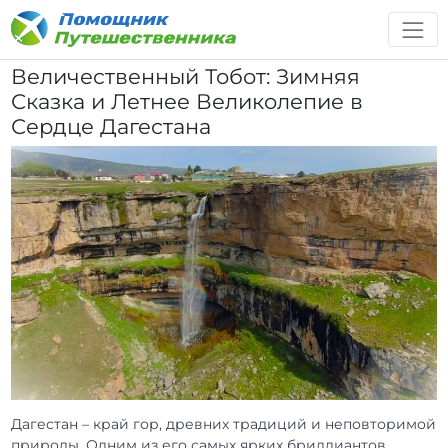
Величественный Тобот: Зимняя
Сказка и Летнее Великолепие в
Сердце Дагестана
Дагестан – край гор, древних традиций и неповторимой
природы. Одним из его самых ярких бриллиантов,