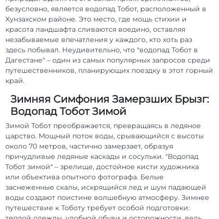
безусловно, является водопад Тобот, расположенный в
Хунзахском районе. Это место, где мощь стихии и
красота ландшафта сливаются воедино, оставляя
незабываемые впечатления у каждого, кто хоть раз
здесь побывал. Неудивительно, что "водопад Тобот в
Дагестане" – один из самых популярных запросов среди
путешественников, планирующих поездку в этот горный
край.
Зимняя Симфония Замерзших Брызг:
Водопад Тобот Зимой
Зимой Тобот преображается, превращаясь в ледяное
царство. Мощный поток воды, срывающийся с высоты
около 70 метров, частично замерзает, образуя
причудливые ледяные каскады и сосульки. "Водопад
Тобот зимой" – зрелище, достойное кисти художника
или объектива опытного фотографа. Белые
заснеженные скалы, искрящийся лед и шум падающей
воды создают поистине волшебную атмосферу. Зимнее
путешествие к Тоботу требует особой подготовки:
теплой одежды, удобной обуви и осторожности, ведь