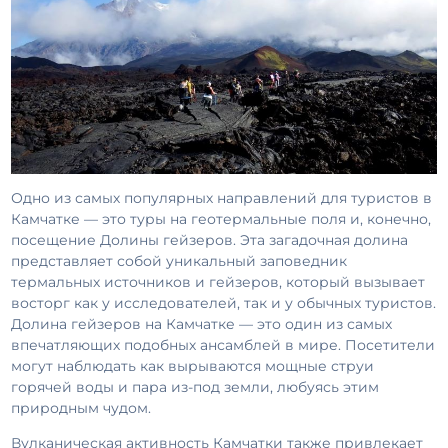
Одно из самых популярных направлений для туристов в
Камчатке — это туры на геотермальные поля и, конечно,
посещение Долины гейзеров. Эта загадочная долина
представляет собой уникальный заповедник
термальных источников и гейзеров, который вызывает
восторг как у исследователей, так и у обычных туристов.
Долина гейзеров на Камчатке — это один из самых
впечатляющих подобных ансамблей в мире. Посетители
могут наблюдать как вырываются мощные струи
горячей воды и пара из-под земли, любуясь этим
природным чудом.
Вулканическая активность Камчатки также привлекает