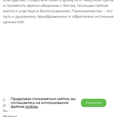
и посвятить время общению с Богом, посещая святые
места и участвуя в богослужениях. Паломничество – это
путь к духовному преображению и обретению истинных
ценностей.
Продолжая пользоваться сайтом, вы
О компании
соглашаетесь на использование
Понятно
Добавить объект
файлов
cookies
.
Контакты
Журнал