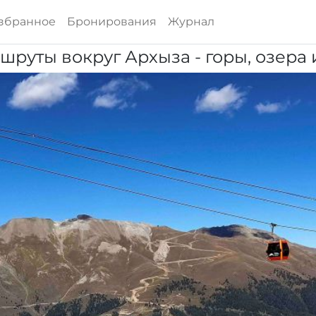
збранное
Бронирования
Журнал
руты вокруг Архыза - горы, озера