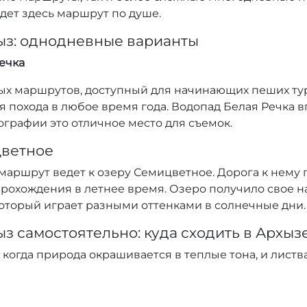
ет здесь маршрут по душе.
з: однодневные варианты
ечка
ых маршрутов, доступный для начинающих пеших тур
для похода в любое время года. Водопад Белая Речка
ографии это отличное место для съемок.
цветное
аршрут ведет к озеру Семицветное. Дорога к нему 
 прохождения в летнее время. Озеро получило свое 
оторый играет разными оттенками в солнечные дни.
 самостоятельно: куда сходить в Архыз
 когда природа окрашивается в теплые тона, и листв