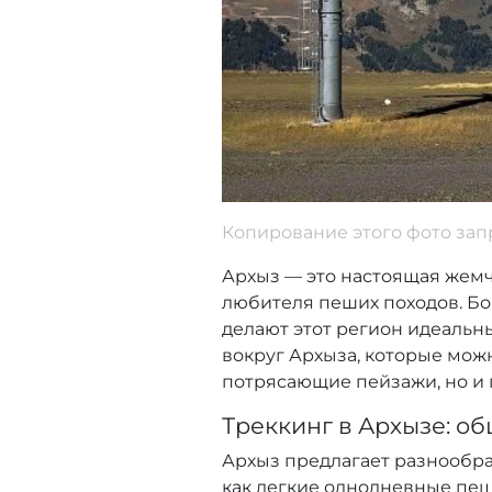
Копирование этого фото зап
Архыз — это настоящая жемч
любителя пеших походов. Бо
делают этот регион идеальн
вокруг Архыза, которые мож
потрясающие пейзажи, но и 
Треккинг в Архызе: о
Архыз предлагает разнообр
как легкие однодневные пеш