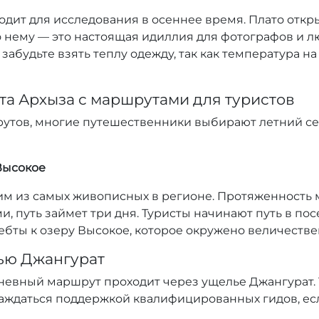
одит для исследования в осеннее время. Плато отк
по нему — это настоящая идиллия для фотографов и 
е забудьте взять теплу одежду, так как температура 
рта Архыза с маршрутами для туристов
тов, многие путешественники выбирают летний се
Высокое
им из самых живописных в регионе. Протяженность 
и, путь займет три дня. Туристы начинают путь в пос
ебты к озеру Высокое, которое окружено величеств
ью Джангурат
евный маршрут проходит через ущелье Джангурат. 
аждаться поддержкой квалифицированных гидов, ес