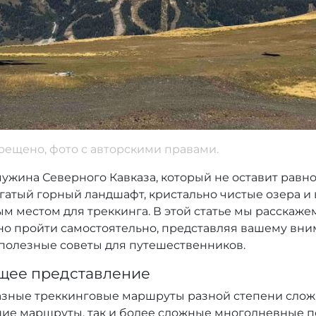
рещено, фото с авторскими правами.
ужина Северного Кавказа, который не оставит рав
гатый горный ландшафт, кристально чистые озера 
ым местом для треккинга. В этой статье мы расскаж
но пройти самостоятельно, представляя вашему вни
полезные советы для путешественников.
бщее представление
азные треккинговые маршруты разной степени слож
ие маршруты, так и более сложные многодневные по