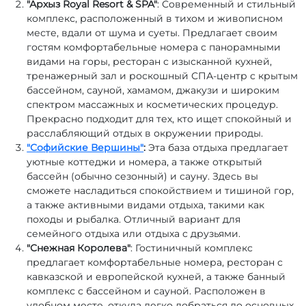
"Архыз Royal Resort & SPA"
: Современный и стильный
комплекс, расположенный в тихом и живописном
месте, вдали от шума и суеты. Предлагает своим
гостям комфортабельные номера с панорамными
видами на горы, ресторан с изысканной кухней,
тренажерный зал и роскошный СПА-центр с крытым
бассейном, сауной, хамамом, джакузи и широким
спектром массажных и косметических процедур.
Прекрасно подходит для тех, кто ищет спокойный и
расслабляющий отдых в окружении природы.
"Софийские Вершины"
:
Эта база отдыха предлагает
уютные коттеджи и номера, а также открытый
бассейн (обычно сезонный) и сауну. Здесь вы
сможете насладиться спокойствием и тишиной гор,
а также активными видами отдыха, такими как
походы и рыбалка. Отличный вариант для
семейного отдыха или отдыха с друзьями.
"Снежная Королева"
: Гостиничный комплекс
предлагает комфортабельные номера, ресторан с
кавказской и европейской кухней, а также банный
комплекс с бассейном и сауной. Расположен в
удобном месте, откуда легко добраться до основных