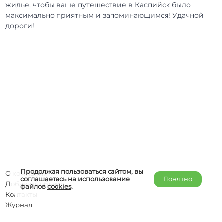
жилье, чтобы ваше путешествие в Каспийск было
максимально приятным и запоминающимся! Удачной
дороги!
Продолжая пользоваться сайтом, вы
О компании
соглашаетесь на использование
Понятно
Добавить объект
файлов
cookies
.
Контакты
Журнал
Отельерам