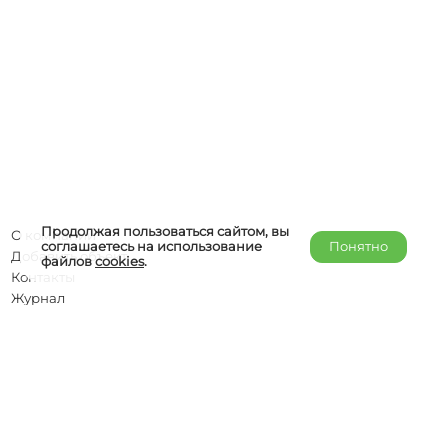
Продолжая пользоваться сайтом, вы
О компании
соглашаетесь на использование
Понятно
Добавить объект
файлов
cookies
.
Контакты
Журнал
Отельерам
Правообладателям
admin@helper-travel.com