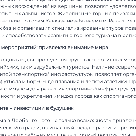
жных восхождений на вершины, позволят удовлетво
 опытных альпинистов. Живописные горные пейзажи,
шествие по горам Кавказа незабываемым. Развитие 
х баз и организация специализированных туров поз
 и способствовать развитию горного туризма в реги
х мероприятий: привлекая внимание мира
бходимым для проведения крупных спортивных мер
ийских, так и зарубежных туристов. Наличие совре
витой транспортной инфраструктуры позволяет орг
 футбола и борьбы до плавания и легкой атлетики. 
 стимулом для развития спортивной инфраструкту
ности и укрепления имиджа города как спортивного
те – инвестиции в будущее:
а в Дербенте – это не только возможность привлечь
ческой отрасли, но и важный вклад в развитие реги
ию новых рабочих мест, развитию инфраструктуры, 