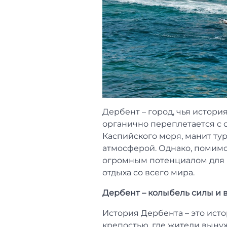
Дербент – город, чья история
органично переплетается с 
Каспийского моря, манит ту
атмосферой. Однако, помимо
огромным потенциалом для р
отдыха со всего мира.
Дербент – колыбель силы и 
История Дербента – это ист
крепостью, где жители выну