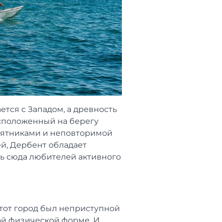
ется с Западом, а древность
асположенный на берегу
амятниками и неповторимой
й, Дербент обладает
ь сюда любителей активного
этот город был неприступной
ой физической форме. И