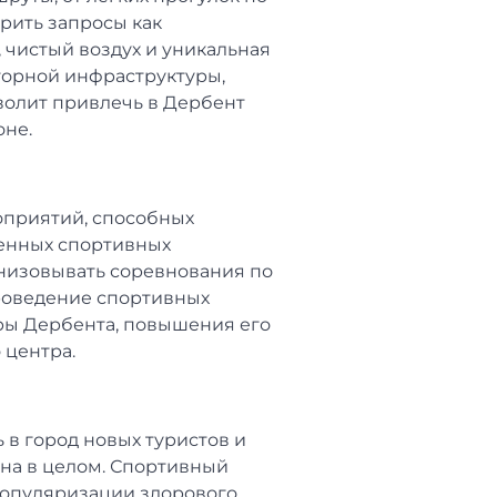
рить запросы как
 чистый воздух и уникальная
горной инфраструктуры,
волит привлечь в Дербент
оне.
оприятий, способных
менных спортивных
анизовывать соревнования по
Проведение спортивных
ры Дербента, повышения его
 центра.
 в город новых туристов и
она в целом. Спортивный
популяризации здорового