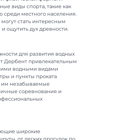
ые виды спорта, такие как
ю среди местного населения.
и могут стать интересным
и ощутить дух древности.
жности для развития водных
ют Дербент привлекательным
угими водными видами
тры и пункты проката
ь им незабываемые
личные соревнования и
рофессиональных
гающие широкие
руты, от легких прогулок по