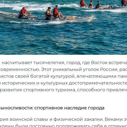
 насчитывает тысячелетия, город, где Восток встреча
современностью. Этот уникальный уголок России, р
ристов своей богатой культурой, впечатляющими п
 исторических и культурных достопримечательносте
азвития спортивного туризма, способного привлеч
выносливости: спортивное наследие города
ория воинской славы и физической закалки. Веками 
ждены были постоянно поддерживать себя в отличн