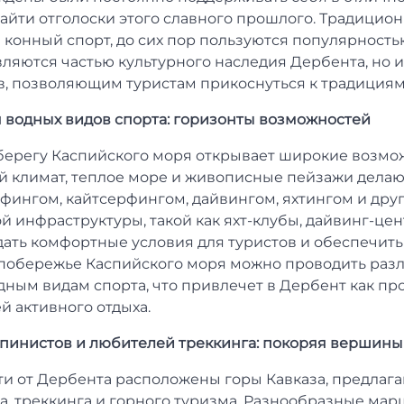
айти отголоски этого славного прошлого. Традиционн
 конный спорт, до сих пор пользуются популярность
вляются частью культурного наследия Дербента, но 
, позволяющим туристам прикоснуться к традициям 
я водных видов спорта: горизонты возможностей
берегу Каспийского моря открывает широкие возмо
ый климат, теплое море и живописные пейзажи дела
фингом, кайтсерфингом, дайвингом, яхтингом и др
 инфраструктуры, такой как яхт-клубы, дайвинг-цен
дать комфортные условия для туристов и обеспечит
а побережье Каспийского моря можно проводить раз
ным видам спорта, что привлечет в Дербент как п
й активного отдыха.
льпинистов и любителей треккинга: покоряя вершины
ти от Дербента расположены горы Кавказа, предла
, треккинга и горного туризма. Разнообразные марш