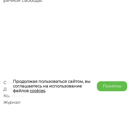
речной свободы.
Продолжая пользоваться сайтом, вы
О компании
соглашаетесь на использование
Понятно
Добавить объект
файлов
cookies
.
Контакты
Журнал
Отельерам
Правообладателям
admin@helper-travel.com