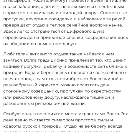
атмосферой. Родители могут провести время в тишине
и расслаблении, а дети — познакомиться с необычным
форматом проживания и природой вокруг. Совместные
прогулки, вечерние посиделки и наблюдение за рекой
превращают отдых в теплое семейное воспоминание.
Здесь легко отстраниться от цифрового шума,
городских дел и привычной спешки, сосредоточившись
на общении и совместном досуге.
Любителям активного отдыха также найдется, чем
заняться. Волга традиционно привлекает тех, кто ценит
водные прогулки, рыбалку и возможность быть ближе к
природе. Вода и берег здесь становятся частью общего
впечатления, а сам отдых приобретает более живой и
разнообразный характер. Можно посвятить день
спокойному созерцанию, прогулкам по окрестностям
или рыболовному досугу, наслаждаясь тишиной и
размеренным ритмом речной жизни.
Особую роль в восприятии места играет сама Волга. Эта
река давно считается символом простора, силы и
красоты русской природы. Отдых на ее берегу всегда