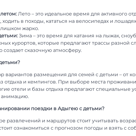
 летом:
Лето – это идеальное время для активного от
х, ходить в походы, кататься на велосипедах и лошадя
 слишком жарко.
детьми:
Зима – это время для катания на лыжах, сноуб
ных курортов, которые предлагают трассы разной с
то создает сказочную атмосферу.
 детьми?
р вариантов размещения для семей с детьми – от к
аз отдыха и кемпингов. При выборе места проживани
гие отели и базы отдыха предлагают специальные ус
 анимацию.
ланировании поездки в Адыгею с детьми?
е развлечений и маршрутов стоит учитывать возрас
тоит ознакомиться с прогнозом погоды и взять с с