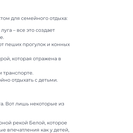
том для семейного отдыха:
уга – все это создает
е.
от пеших прогулок и конных
рой, которая отражена в
м транспорте.
йно отдыхать с детьми.
а. Вот лишь некоторые из
рной рекой Белой, которое
е впечатления как у детей,