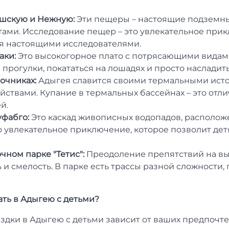
шскую и Нежную:
Эти пещеры – настоящие подземн
тами. Исследование пещер – это увлекательное при
бя настоящими исследователями.
аки:
Это высокогорное плато с потрясающими видами
рогулки, покататься на лошадях и просто насладит
очниках:
Адыгея славится своими термальными исто
ствами. Купание в термальных бассейнах – это отл
й.
фабго:
Это каскад живописных водопадов, располож
о увлекательное приключение, которое позволит де
чном парке "Тетис":
Преодоление препятствий на выс
 и смелость. В парке есть трассы разной сложности
ать в Адыгею с детьми?
здки в Адыгею с детьми зависит от ваших предпочтен