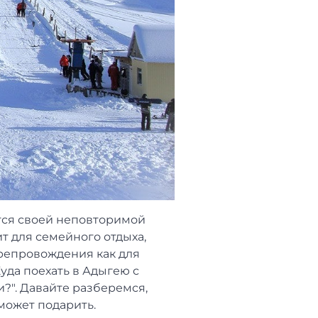
тся своей неповторимой
т для семейного отдыха,
репровождения как для
уда поехать в Адыгею с
и?". Давайте разберемся,
может подарить.