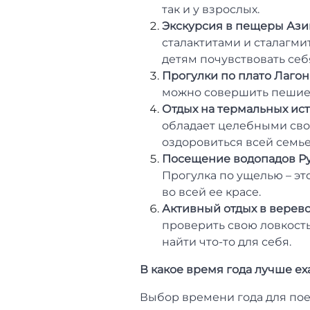
так и у взрослых.
Экскурсия в пещеры Ази
сталактитами и сталагми
детям почувствовать се
Прогулки по плато Лагон
можно совершить пешие п
Отдых на термальных ист
обладает целебными свой
оздоровиться всей семье
Посещение водопадов Ру
Прогулка по ущелью – эт
во всей ее красе.
Активный отдых в верево
проверить свою ловкость
найти что-то для себя.
В какое время года лучше ех
Выбор времени года для пое